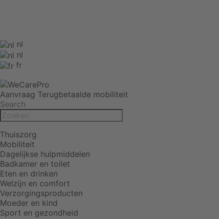
info@wecarepro.be 013 61 33 71
nl
nl
fr
Aanvraag Terugbetaalde mobiliteit
Search
Thuiszorg
Mobiliteit
Dagelijkse hulpmiddelen
Badkamer en toilet
Eten en drinken
Welzijn en comfort
Verzorgingsproducten
Moeder en kind
Sport en gezondheid