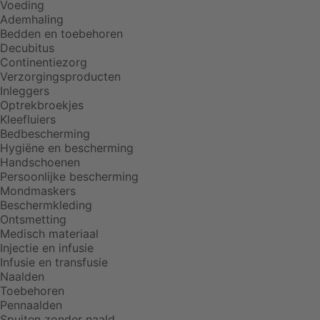
Voeding
Ademhaling
Bedden en toebehoren
Decubitus
Continentiezorg
Verzorgingsproducten
Inleggers
Optrekbroekjes
Kleefluiers
Bedbescherming
Hygiëne en bescherming
Handschoenen
Persoonlijke bescherming
Mondmaskers
Beschermkleding
Ontsmetting
Medisch materiaal
Injectie en infusie
Infusie en transfusie
Naalden
Toebehoren
Pennaalden
Spuiten zonder naald