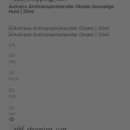
Axitrans Antitranspiratieroller Oksels Gevoelige
Huid | 20ml
0%
00
day
:
00
hour
:
00
min
:
00
sec
add_shopping_cart