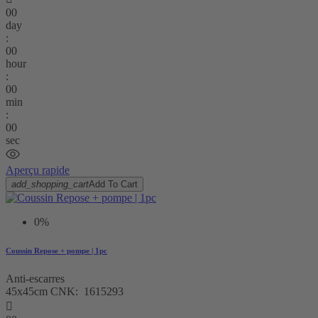
00
day
:
00
hour
:
00
min
:
00
sec
Aperçu rapide
add_shopping_cart
Add To Cart
0%
Coussin Repose + pompe | 1pc
Anti-escarres
45x45cm CNK: 1615293
