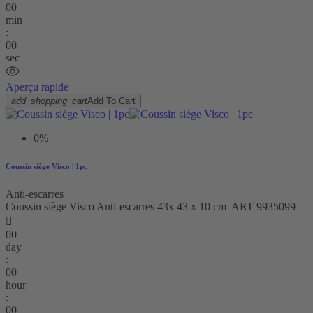
00
min
:
00
sec
Aperçu rapide
add_shopping_cart
Add To Cart
0%
Coussin siège Visco | 1pc
Anti-escarres
Coussin siège Visco Anti-escarres 43x 43 x 10 cm ART 9935099

00
day
:
00
hour
:
00