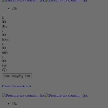
0%

00
day
:
00
hour
:
00
min
:
00
sec
add_shopping_cart
Pressure-tex coussin | 1pc
0%