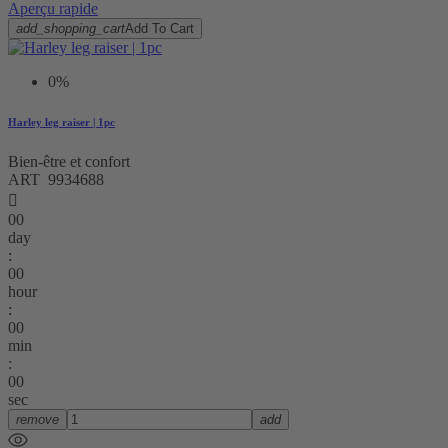
Aperçu rapide
add_shopping_cart
Add To Cart
0%
Harley leg raiser | 1pc
Bien-être et confort
ART 9934688

00
day
:
00
hour
:
00
min
:
00
sec
remove
add