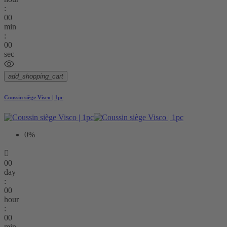
:
00
min
:
00
sec
add_shopping_cart
Coussin siège Visco | 1pc
0%

00
day
:
00
hour
:
00
min