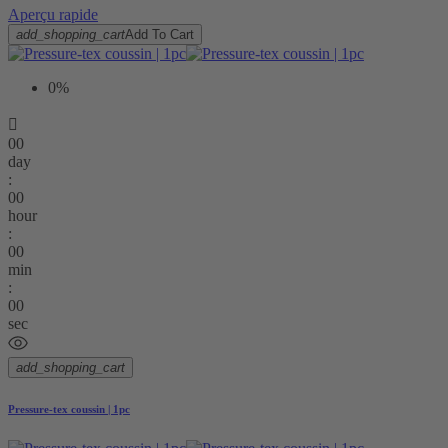
Aperçu rapide
add_shopping_cart
Add To Cart
0%

00
day
:
00
hour
:
00
min
:
00
sec
add_shopping_cart
Pressure-tex coussin | 1pc