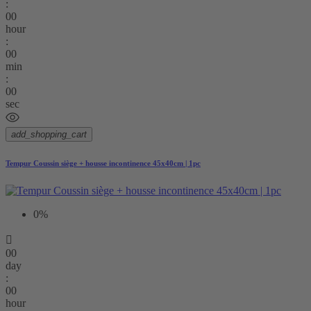
:
00
hour
:
00
min
:
00
sec
add_shopping_cart
Tempur Coussin siège + housse incontinence 45x40cm | 1pc
0%

00
day
:
00
hour