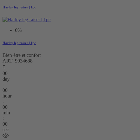
Harley leg raiser | 1pc
0%
Harley leg raiser | 1pc
Bien-être et confort
ART 9934688

00
day
:
00
hour
:
00
min
:
00
sec