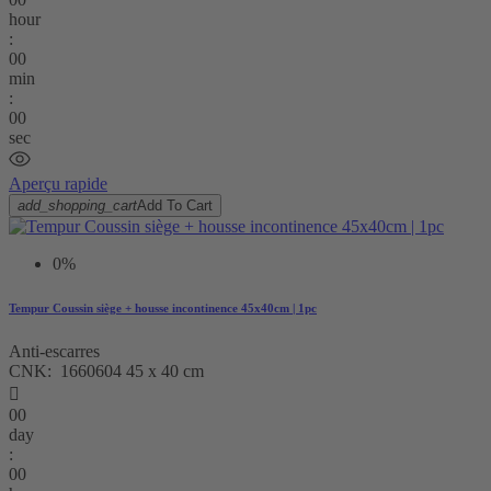
hour
:
00
min
:
00
sec
Aperçu rapide
add_shopping_cart
Add To Cart
0%
Tempur Coussin siège + housse incontinence 45x40cm | 1pc
Anti-escarres
CNK: 1660604 45 x 40 cm

00
day
:
00