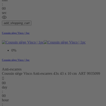
:
00
sec
add_shopping_cart
Coussin siège Visco | 1pc
0%
Coussin siège Visco | 1pc
Anti-escarres
Coussin siège Visco Anti-escarres 43x 43 x 10 cm ART 9935099

00
day
:
00
hour
: