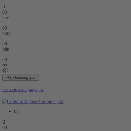

00
day
:
00
hour
:
00
min
:
00
sec
add_shopping_cart
Coussin Repose + pompe | 1pc
0%

00