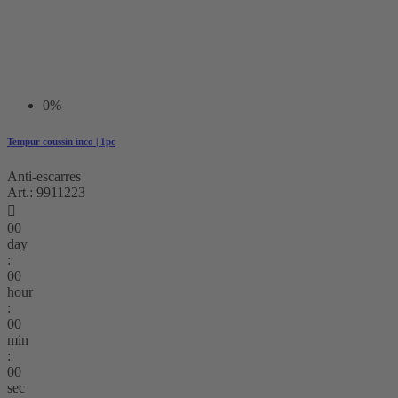
0%
Tempur coussin inco | 1pc
Anti-escarres
Art.: 9911223

00
day
:
00
hour
:
00
min
:
00
sec