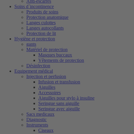
Anti-escarres
Soins d`incontinence
Produits de soins
Protection anatomique
Langes culottes
Langes autocollants
Protection de lit
Hygiène et protection
gants
Matériel de protection
Masques buccaux
Vêtements de protection
Désinfection
Equipement médical
Injection et perfusion
Infusion et transfusion
Aiguilles
Accessoires
Aiguilles pour stylo à insuline
Seringue sans aiguille
Seringue avec aiguille
Sacs medicaux
Diagnostic
Instruments
Ciseaux