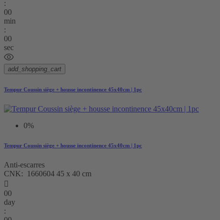
:
00
min
:
00
sec
add_shopping_cart
Tempur Coussin siège + housse incontinence 45x40cm | 1pc
0%
Tempur Coussin siège + housse incontinence 45x40cm | 1pc
Anti-escarres
CNK: 1660604 45 x 40 cm

00
day
:
00