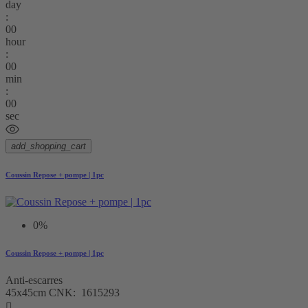
day
:
00
hour
:
00
min
:
00
sec
add_shopping_cart
Coussin Repose + pompe | 1pc
0%
Coussin Repose + pompe | 1pc
Anti-escarres
45x45cm CNK: 1615293
