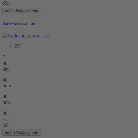
add_shopping_cart
Harley leg raiser | 1pc
0%

00
day
:
00
hour
:
00
min
:
00
sec
add_shopping_cart