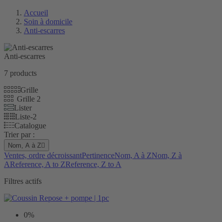
Accueil
Soin à domicile
Anti-escarres
Anti-escarres
7 products
Grille
Grille 2
Lister
Liste-2
Catalogue
Trier par :
Nom, A à Z

Ventes, ordre décroissant
Pertinence
Nom, A à Z
Nom, Z à
A
Reference, A to Z
Reference, Z to A
Filtres actifs
0%