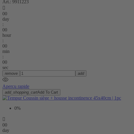
Art.: 9911223

00
day
:
00
hour
:
00
min
:
00
sec
remove
add
Aperçu rapide
add_shopping_cart
Add To Cart
0%

00
day