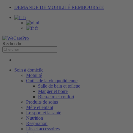
DEMANDE DE MOBILITÉ REMBOURSÉE
fr
nl
fr
Recherche
Soin à domicile
Mobilité
Outils de la vie quotidienne
Salle de bain et toilette
Manger et boire
Bien-être et confort
Produits de soins
Mère et enfant
Le sport et la santé
Nutrition
Respiration
Lits et accessoires