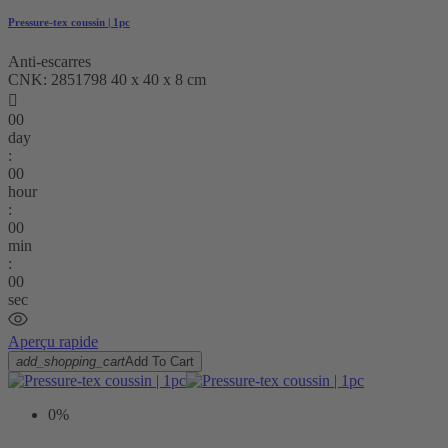
Pressure-tex coussin | 1pc
Anti-escarres
CNK: 2851798 40 x 40 x 8 cm

00
day
:
00
hour
:
00
min
:
00
sec
Aperçu rapide
add_shopping_cart
Add To Cart
0%