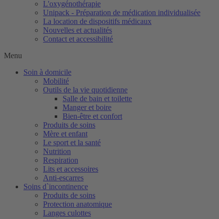
L'oxygénothérapie
Unipack - Préparation de médication individualisée
La location de dispositifs médicaux
Nouvelles et actualités
Contact et accessibilité
Menu
Soin à domicile
Mobilité
Outils de la vie quotidienne
Salle de bain et toilette
Manger et boire
Bien-être et confort
Produits de soins
Mère et enfant
Le sport et la santé
Nutrition
Respiration
Lits et accessoires
Anti-escarres
Soins d`incontinence
Produits de soins
Protection anatomique
Langes culottes