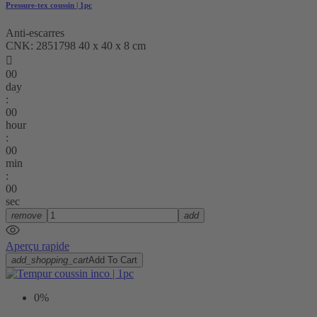
Pressure-tex coussin | 1pc
Anti-escarres
CNK: 2851798 40 x 40 x 8 cm

00
day
:
00
hour
:
00
min
:
00
sec
remove
add
Aperçu rapide
add_shopping_cart
Add To Cart
0%