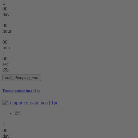

00
day
:
00
hour
:
00
min
:
00
sec
add_shopping_cart
Tempur coussin inco | 1pc
0%

00
day