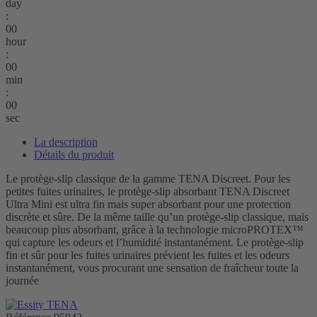
day
:
00
hour
:
00
min
:
00
sec
La description
Détails du produit
Le protège-slip classique de la gamme TENA Discreet. Pour les
petites fuites urinaires, le protège-slip absorbant TENA Discreet
Ultra Mini est ultra fin mais super absorbant pour une protection
discrète et sûre. De la même taille qu’un protège-slip classique, mais
beaucoup plus absorbant, grâce à la technologie microPROTEX™
qui capture les odeurs et l’humidité instantanément. Le protège-slip
fin et sûr pour les fuites urinaires prévient les fuites et les odeurs
instantanément, vous procurant une sensation de fraîcheur toute la
journée