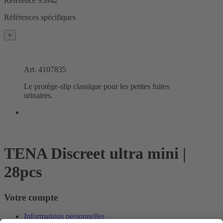
Référence
95942
Références spécifiques
×
Art. 4107835
Le protège-slip classique pour les petites fuites
urinaires.
TENA Discreet ultra mini |
28pcs
Votre compte
Informations personnelles