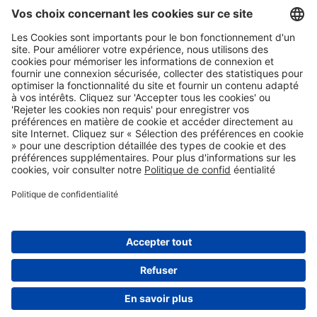
Privacy Policy
Conditions
Adresse
WeCarePro Belgique
info@wecarepro.be
Vente
Equipement Medical
Soin a domicile
Soins d'incontinence
Bandagisterie
Hygiene et protection
EHBO
NEWSLETTER
Vous pouvez vous désabonner à tout moment. Pour cela, vous
pouvez utiliser les coordonnées des conditions générales.