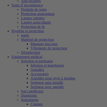
Anti-escarres
Soins d`incontinence
Produits de soins
Protection anatomique
Langes culottes
Langes autocollants
Protection de lit
Hygiène et protection
gants
Matériel de protection
Masques buccaux
Vêtements de protection
Désinfection
Equipement médical
Injection et perfusion
Infusion et transfusion
Aiguilles
Accessoires
Aiguilles pour stylo à insuline
Seringue sans aiguille
Seringue avec aiguille
Sacs medicaux
Diagnostic
Instruments
Ciseaux