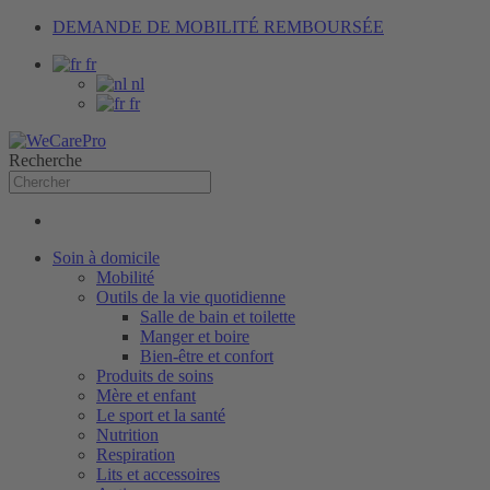
DEMANDE DE MOBILITÉ REMBOURSÉE
fr
nl
fr
Recherche
Soin à domicile
Mobilité
Outils de la vie quotidienne
Salle de bain et toilette
Manger et boire
Bien-être et confort
Produits de soins
Mère et enfant
Le sport et la santé
Nutrition
Respiration
Lits et accessoires