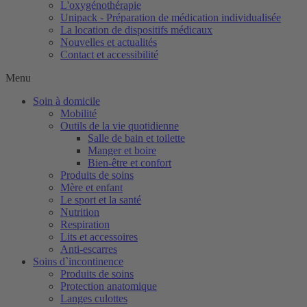
L'oxygénothérapie
Unipack - Préparation de médication individualisée
La location de dispositifs médicaux
Nouvelles et actualités
Contact et accessibilité
Menu
Soin à domicile
Mobilité
Outils de la vie quotidienne
Salle de bain et toilette
Manger et boire
Bien-être et confort
Produits de soins
Mère et enfant
Le sport et la santé
Nutrition
Respiration
Lits et accessoires
Anti-escarres
Soins d`incontinence
Produits de soins
Protection anatomique
Langes culottes