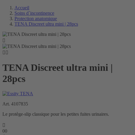
Accueil
Soins d`incontinence
Protection anatomique
TENA Discreet ultra mini | 28pcs



TENA Discreet ultra mini |
28pcs
Art. 4107835
Le protège-slip classique pour les petites fuites urinaires.

00